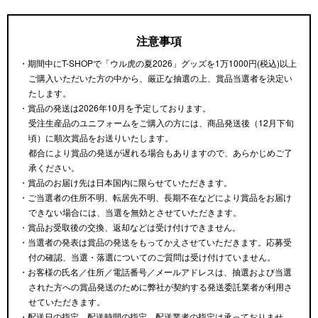
注意事項
・期間中にT-SHOPで「ウル虎の夏2026」グッズを1万1000円(税込)以上
ご購入いただいた方の中から、厳正な抽選の上、賞品当選者を決定い
たします。
・賞品の発送は2026年10月を予定しております。
受注生産品のユニフォームをご購入の方には、商品発送後（12月下旬
頃）に順次賞品をお送りいたします。
都合により賞品の発送が遅れる場合もありますので、あらかじめご了
承ください。
・賞品のお届け先は日本国内に限らせていただきます。
・ご当選者の住所不明、転居先不明、長期不在などにより賞品をお届け
できない場合には、当選を無効とさせていただきます。
・賞品お受取後の交換、返却などは受け付けできません。
・当選者の発表は賞品の発送をもってかえさせていただきます。応募受
付の確認、当選・落選についてのご質問は受け付けていません。
・お客様の氏名／住所／電話番号／メールアドレスは、抽選および当選
された方への賞品発送のために弊社が契約する発送委託業者が利用さ
せていただきます。
・配送日の指定、配送時間の指定、配送業者の指定は承っておりませ