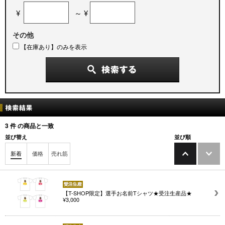
¥
～ ¥
その他
【在庫あり】のみを表示
3
件 の商品と一致
並び替え
並び順
新着
価格
売れ筋
【T-SHOP限定】選手お名前Tシャツ★受注生産品★
¥3,000