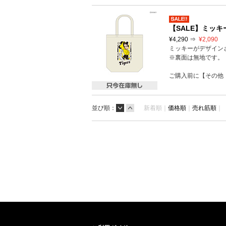
【SALE】ミッキ
¥4,290 ⇒
¥2,090
ミッキーがデザイン
※裏面は無地です。
ご購入前に【その他
並び順：
新着順｜
価格順
｜
売れ筋順
｜