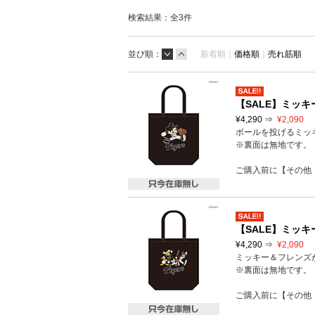
検索結果：全
3
件
並び順：
新着順｜
価格順
｜
売れ筋順
【SALE】ミッキ
¥4,290 ⇒
¥2,090
ボールを投げるミッ
※裏面は無地です。
ご購入前に【その他
【SALE】ミッキ
¥4,290 ⇒
¥2,090
ミッキー＆フレンズ
※裏面は無地です。
ご購入前に【その他