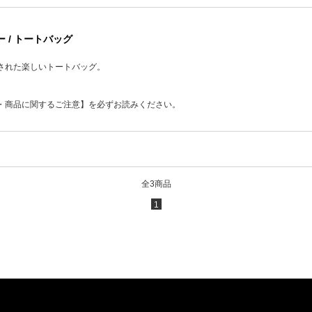
ー / トートバッグ
された楽しいトートバッグ。
・商品に関するご注意】を必ずお読みください。
全3商品
1