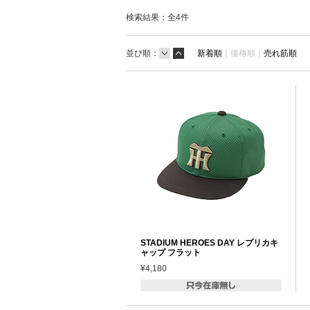
検索結果：全
4
件
並び順：
新着順
｜
価格順｜
売れ筋順
STADIUM HEROES DAY レプリカキ
ャップ フラット
¥4,180