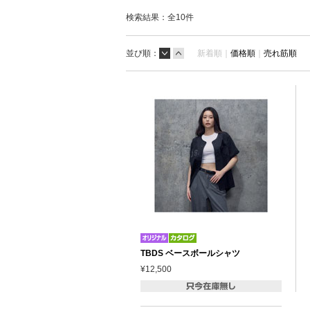
検索結果：全
10
件
並び順：
新着順｜
価格順
｜
売れ筋順
TBDS ベースボールシャツ
¥12,500