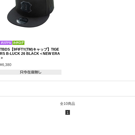
TBDS【9FIFTY(TM)キャップ】TIGE
RS B-LUCK 26 BLACK＜NEW ERA
＞
¥6,380
全10商品
1