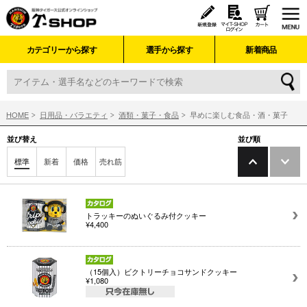
カテゴリーから探す
選手から探す
新着商品
HOME
日用品・バラエティ
酒類・菓子・食品
早めに楽しむ食品・酒・菓子
並び替え
並び順
標準
新着
価格
売れ筋
トラッキーのぬいぐるみ付クッキー
¥4,400
（15個入）ビクトリーチョコサンドクッキー
¥1,080