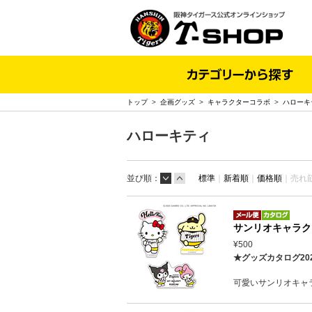
トップ
>
企画グッズ
>
キャラクターコラボ
>
ハローキ
ハローキティ
並び順：
標準
｜
新着順
｜
価格順
｜
売れ
サンリオキャラク
¥500
★グッズカタログ20
可愛いサンリオキャ