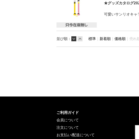
★グッズカタログ20
可愛いサンリオキャ
並び順：
標準
｜
新着順
｜
価格順
｜
売れ
ご利用ガイド
会員について
注文について
お支払い/配送について