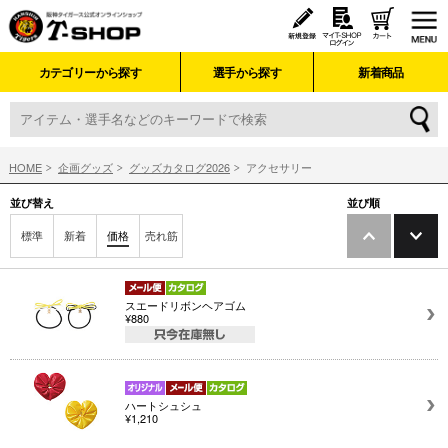
カテゴリーから探す
選手から探す
新着商品
HOME
企画グッズ
グッズカタログ2026
アクセサリー
並び替え
並び順
標準
新着
価格
売れ筋
スエードリボンヘアゴム
¥880
ハートシュシュ
¥1,210