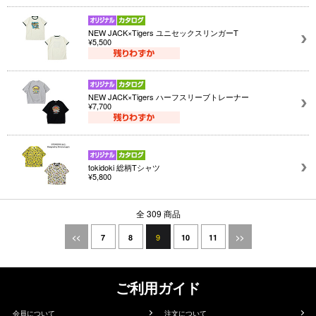
NEW JACK×Tigers ユニセックスリンガーT
¥5,500
NEW JACK×Tigers ハーフスリーブトレーナー
¥7,700
tokidoki 総柄Tシャツ
¥5,800
全 309 商品
9
<<
7
8
10
11
>>
ご利用ガイド
会員について
注文について