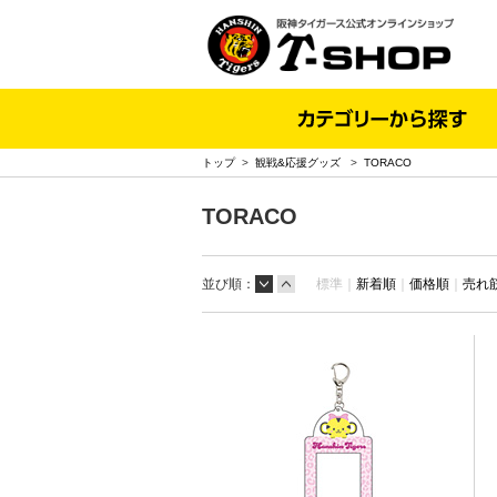
トップ
>
観戦&応援グッズ
>
TORACO
TORACO
並び順：
標準｜
新着順
｜
価格順
｜
売れ