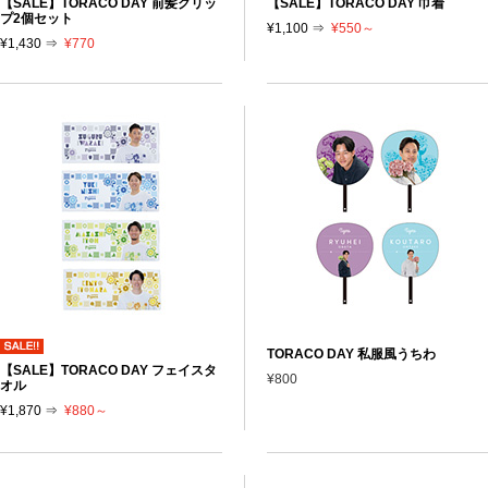
【SALE】TORACO DAY 前髪クリッ
【SALE】TORACO DAY 巾着
プ2個セット
¥1,100 ⇒
¥550～
¥1,430 ⇒
¥770
TORACO DAY 私服風うちわ
【SALE】TORACO DAY フェイスタ
¥800
オル
¥1,870 ⇒
¥880～