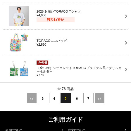
2026 お揃いTORACO Tシャツ
¥4,000
TORACOエコバッグ
¥2,860
（全12種）シークレットTORACOプラモデル風アクリルキ
ーホルダー
¥770
全 76 商品
5
<<
3
4
6
7
>>
ご利用ガイド
会員について
注文について