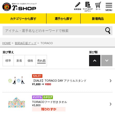
カテゴリーから探す
選手から探す
新着商品
HOME
観戦&応援グッズ
TORACO
並び替え
並び順
標準
新着
価格
売れ筋
【SALE】TORACO DAY アクリルスタンド
¥1,650 ⇒
¥880
TORACOフード付きタオル
¥3,800