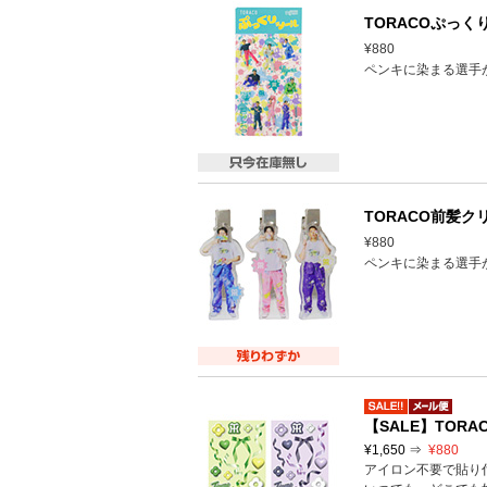
TORACOぷっく
¥880
ペンキに染まる選手が
TORACO前髪ク
¥880
ペンキに染まる選手が
【SALE】TOR
¥1,650 ⇒
¥880
アイロン不要で貼り