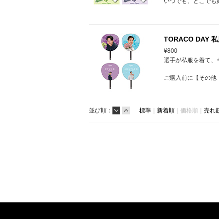
いつでも、どこでも
TORACO DAY
¥800
選手が私服を着て、
ご購入前に【その他
並び順：
標準
｜
新着順
｜
価格順｜
売れ