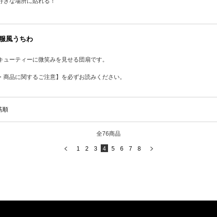
好きな場所に貼れる！
 私服風うちわ
キューティーに微笑みを見せる団扇です。
・商品に関するご注意】を必ずお読みください。
筋順
全76商品
1
2
3
4
5
6
7
8