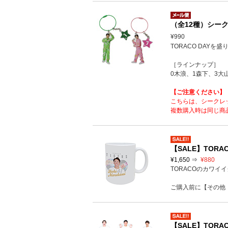
（全12種）シー
¥990
TORACO DAY
［ラインナップ］
0木浪、1森下、3大
【ご注意ください】
こちらは、シークレ
複数購入時は同じ商
【SALE】TORA
¥1,650 ⇒
¥880
TORACOのカワイ
ご購入前に【その他
【SALE】TOR