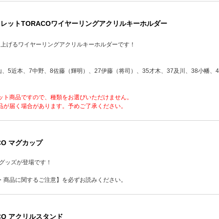
クレットTORACOワイヤーリングアクリルキーホルダー
を盛り上げるワイヤーリングアクリルキーホルダーです！
山、5近本、7中野、8佐藤（輝明）、27伊藤（将司）、35才木、37及川、38小幡、4
ット商品ですので、種類をお選びいただけません。
品が届く場合があります。予めご了承ください。
CO マグカップ
イグッズが登場です！
・商品に関するご注意】を必ずお読みください。
ACO アクリルスタンド