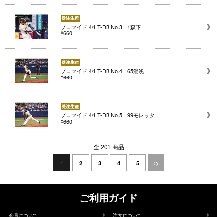
ブロマイド 4/1 T-DB No.3 1森下
¥660
ブロマイド 4/1 T-DB No.4 65湯浅
¥660
ブロマイド 4/1 T-DB No.5 99モレッタ
¥660
全 201 商品
1
2
3
4
5
>>
ご利用ガイド
会員について
注文について