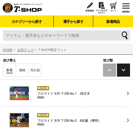
カテゴリーから探す
選手から探す
新着商品
HOME
企画グッズ
T-SHOP限定フォト
並び替え
並び順
新着
価格
売れ筋
ブロマイド 3/31 T-DB No.1 35才木
¥660
ブロマイド 3/31 T-DB No.2 8佐藤（輝明）
¥660