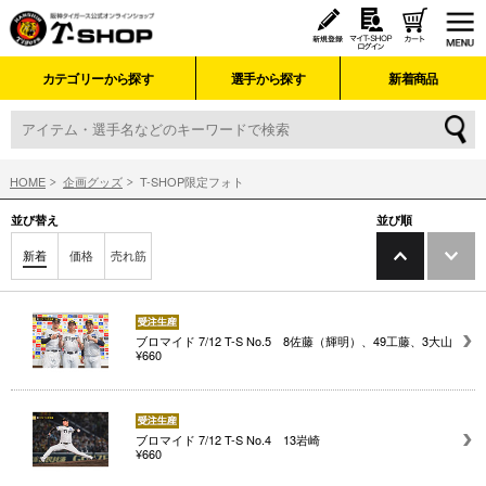
カテゴリーから探す
選手から探す
新着商品
HOME
企画グッズ
T-SHOP限定フォト
並び替え
並び順
新着
価格
売れ筋
ブロマイド 7/12 T-S No.5 8佐藤（輝明）、49工藤、3大山
¥660
ブロマイド 7/12 T-S No.4 13岩崎
¥660