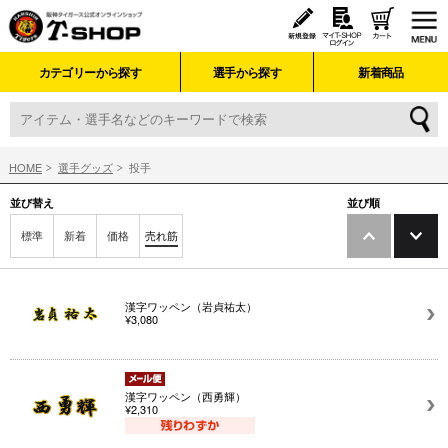
カテゴリーから探す
選手から探す
新着商品
HOME
選手グッズ
投手
並び替え
並び順
標準
新着
価格
売れ筋
漢字ワッペン（岩貞祐太）
¥3,080
漢字ワッペン（西勇輝）
¥2,310