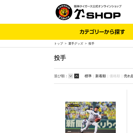
トップ
>
選手グッズ
>
投手
投手
並び順：
標準
｜
新着順
｜
価格順｜
売れ