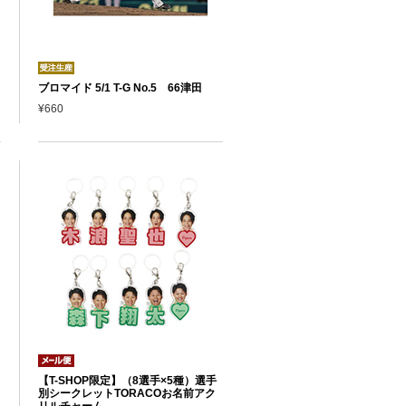
ブロマイド 5/1 T-G No.5 66津田
¥660
【T-SHOP限定】（8選手×5種）選手
別シークレットTORACOお名前アク
リルチャーム