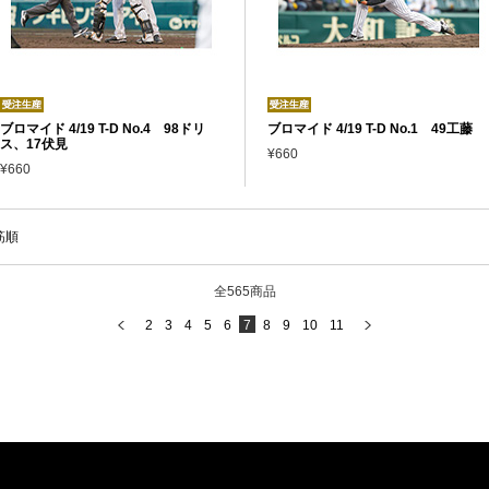
ブロマイド 4/19 T-D No.4 98ドリ
ブロマイド 4/19 T-D No.1 49工藤
ス、17伏見
¥660
¥660
筋順
全565商品
2
3
4
5
6
7
8
9
10
11