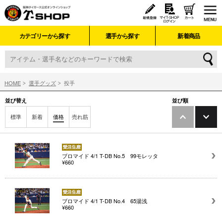
カテゴリーから探す
選手から探す
新着商品
HOME
選手グッズ
投手
並び替え
並び順
標準
新着
価格
売れ筋
ブロマイド 4/1 T-DB No.5 99モレッタ
¥660
ブロマイド 4/1 T-DB No.4 65湯浅
¥660