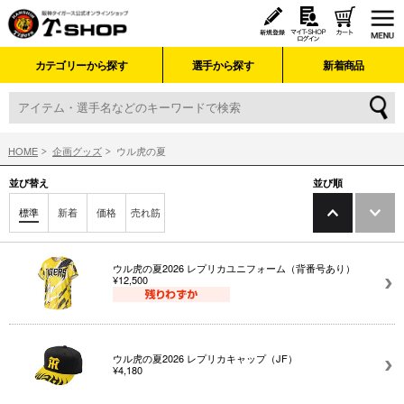
カテゴリーから探す
選手から探す
新着商品
HOME
企画グッズ
ウル虎の夏
並び替え
並び順
標準
新着
価格
売れ筋
ウル虎の夏2026 レプリカユニフォーム（背番号あり）
¥12,500
ウル虎の夏2026 レプリカキャップ（JF）
¥4,180