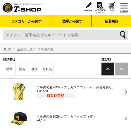
カテゴリーから探す
選手から探す
新着商品
HOME
企画グッズ
ウル虎の夏
並び替え
並び順
標準
新着
価格
売れ筋
ウル虎の夏2026 レプリカユニフォーム（背番号あり）
¥12,500
ウル虎の夏2026 レプリカキャップ（JF）
¥4,180