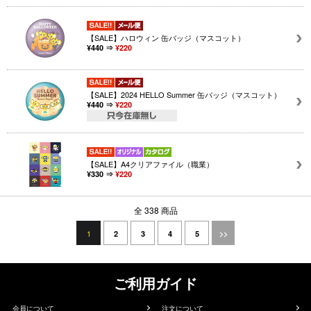
【SALE】ハロウィン 缶バッジ（マスコット）
¥440 ⇒
¥220
【SALE】2024 HELLO Summer 缶バッジ（マスコット）
¥440 ⇒
¥220
【SALE】A4クリアファイル（職業）
¥330 ⇒
¥220
全 338 商品
1
2
3
4
5
>>
ご利用ガイド
会員について
注文について