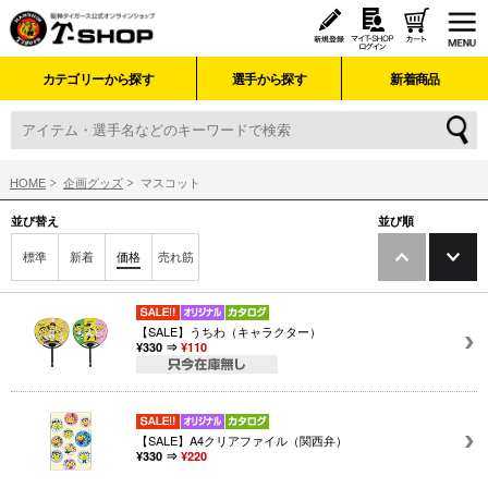
カテゴリーから探す
選手から探す
新着商品
HOME
企画グッズ
マスコット
並び替え
並び順
標準
新着
価格
売れ筋
【SALE】うちわ（キャラクター）
¥330 ⇒
¥110
【SALE】A4クリアファイル（関西弁）
¥330 ⇒
¥220