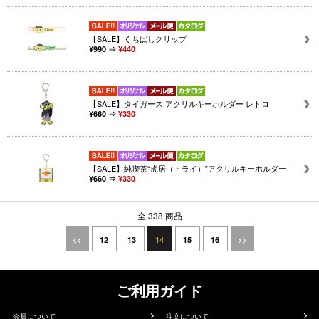
【SALE】くちばしクリップ
¥990 ⇒
¥440
【SALE】タイガース アクリルキーホルダー レトロ
¥660 ⇒
¥330
【SALE】純喫茶“虎居（トライ）”アクリルキーホルダー
¥660 ⇒
¥330
全 338 商品
14
<<
12
13
15
16
>>
ご利用ガイド
会員について
注文について