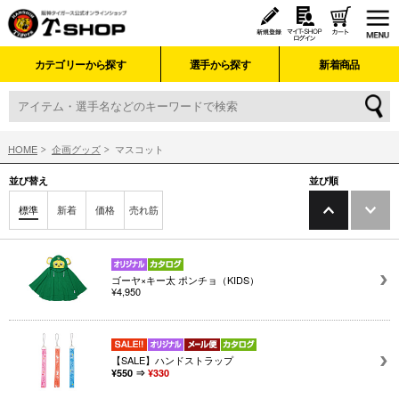
カテゴリーから探す
選手から探す
新着商品
HOME
企画グッズ
マスコット
並び替え
並び順
標準
新着
価格
売れ筋
ゴーヤ×キー太 ポンチョ（KIDS）
¥4,950
【SALE】ハンドストラップ
¥550 ⇒
¥330