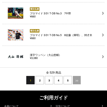
ブロマイド 3/31 T-DB No.3 7中野
¥660
ブロマイド 3/31 T-DB No.5 8佐藤（輝明）、35才木
¥660
漢字ワッペン（大山悠輔）
¥3,080
全 529 商品
1
2
3
4
5
>>
ご利用ガイド
会員について
注文について