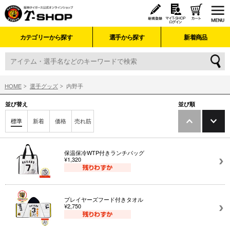
カテゴリーから探す
選手から探す
新着商品
HOME
選手グッズ
内野手
並び替え
並び順
標準
新着
価格
売れ筋
保温保冷WTP付きランチバッグ
¥1,320
プレイヤーズフード付きタオル
¥2,750