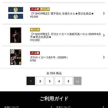
【T-SHOP限定】選手花火 冷感タオル★受注生産品★
¥3,000
【T-SHOP限定】月刊タイガース表紙写真パネル 2026年8月
号★受注生産品★
¥12,000
月刊タイガース8月号（2026年）
¥750
全 534 商品
1
2
3
4
5
>>
ご利用ガイド
会員について
注文について