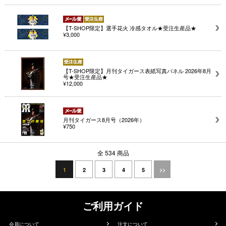
【T-SHOP限定】選手花火 冷感タオル★受注生産品★
¥3,000
【T-SHOP限定】月刊タイガース表紙写真パネル 2026年8月
号★受注生産品★
¥12,000
月刊タイガース8月号（2026年）
¥750
全 534 商品
1
2
3
4
5
>>
ご利用ガイド
会員について
注文について