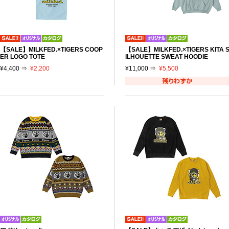
【SALE】MILKFED.×TIGERS COOP
【SALE】MILKFED.×TIGERS KITA 
ER LOGO TOTE
ILHOUETTE SWEAT HOODIE
¥4,400 ⇒
¥2,200
¥11,000 ⇒
¥5,500