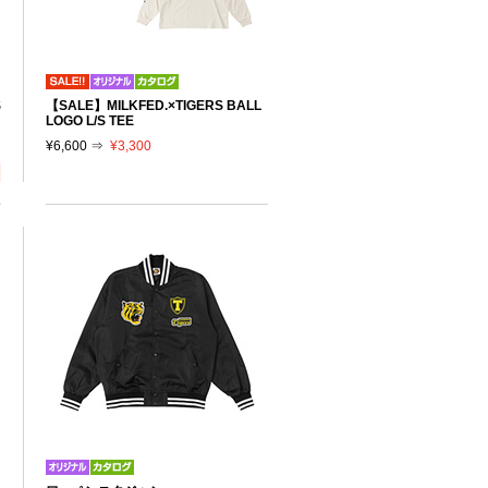
S
【SALE】MILKFED.×TIGERS BALL
LOGO L/S TEE
¥6,600 ⇒
¥3,300