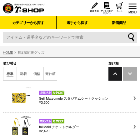
カテゴリーから探す
選手から探す
新着商品
HOME
観戦&応援グッズ
並び替え
並び順
標準
新着
価格
売れ筋
Seiji Matsumoto スタジアムシートクッション
¥3,300
tokidoki チケットホルダー
¥2,420