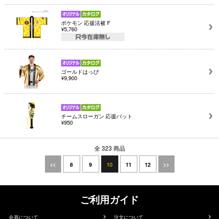
ポケモン 応援法被 F
¥5,760
ゴールドはっぴ
¥9,900
チームスローガン 応援バット
¥950
全 323 商品
10
<<
8
9
11
12
>>
ご利用ガイド
会員について
注文について