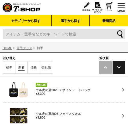
カテゴリーから探す
選手から探す
新着商品
HOME
選手グッズ
捕手
並び替え
並び順
標準
新着
価格
売れ筋
ウル虎の夏2026 デザイントートバッグ
¥3,300
ウル虎の夏2026 フェイスタオル
¥1,800