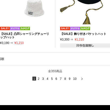
【SALE】凸凹シャーリングチューリ
【SALE】飾り付きバケットハット
ップハット
¥3,300 ⇒
¥1,210
¥3,190 ⇒
¥1,210
筋順
全355商品
1
2
3
4
5
6
7
8
9
10