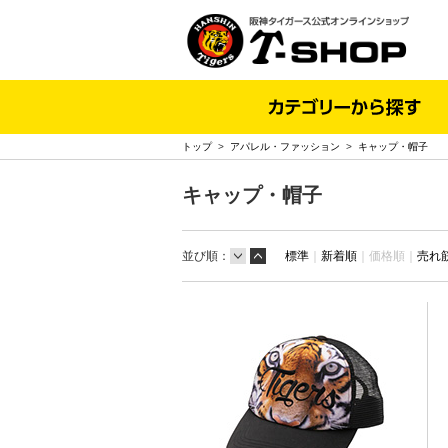
トップ
>
アパレル・ファッション
>
キャップ・帽子
キャップ・帽子
並び順：
標準
｜
新着順
｜
価格順｜
売れ