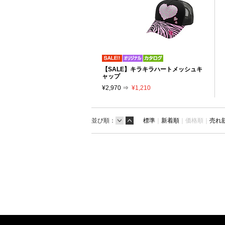
【SALE】キラキラハートメッシュキ
ャップ
¥2,970 ⇒
¥1,210
並び順：
標準
｜
新着順
｜
価格順｜
売れ