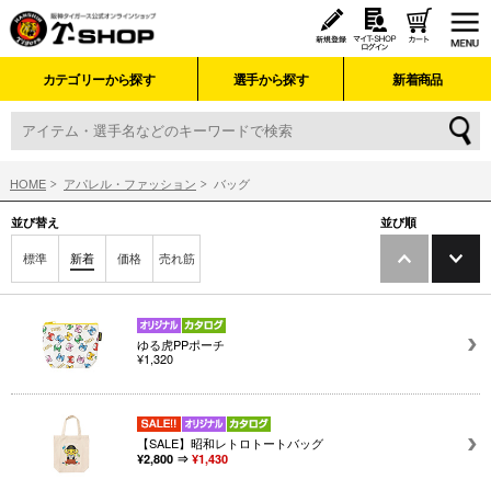
カテゴリーから探す
選手から探す
新着商品
HOME
アパレル・ファッション
バッグ
並び替え
並び順
標準
新着
価格
売れ筋
ゆる虎PPポーチ
¥1,320
【SALE】昭和レトロトートバッグ
¥2,800 ⇒
¥1,430