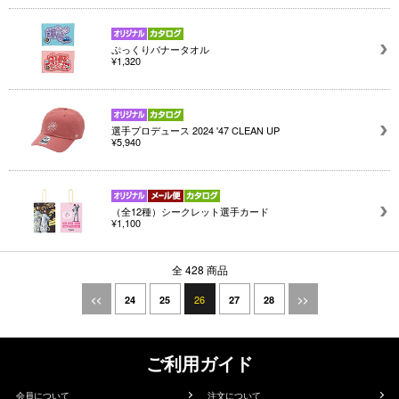
ぷっくりバナータオル
¥1,320
選手プロデュース 2024 '47 CLEAN UP
¥5,940
（全12種）シークレット選手カード
¥1,100
全 428 商品
26
<<
24
25
27
28
>>
ご利用ガイド
会員について
注文について