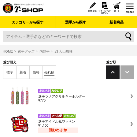
カテゴリーから探す
選手から探す
新着商品
HOME
選手グッズ
内野手
#3 大山悠輔
並び替え
並び順
標準
新着
価格
売れ筋
選手ラメアクリルキーホルダー
¥770
選手アイドル風ワッペン
¥1,100