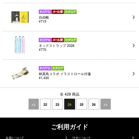
自由帳
¥715
ネックストラップ 2026
¥770
林真鳥コラボ イラストロール付箋
¥1,430
全 428 商品
24
<<
22
23
25
26
>>
ご利用ガイド
会員について
注文について