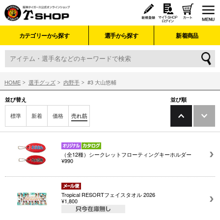
カテゴリーから探す
選手から探す
新着商品
HOME
選手グッズ
内野手
#3 大山悠輔
並び替え
並び順
標準
新着
価格
売れ筋
（全12種）シークレットフローティングキーホルダー
¥990
Tropical RESORTフェイスタオル 2026
¥1,800