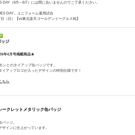
ROES DAY（6/5～6/7）には間に合いませんのでご了承ください。
ROES DAY」ユニフォーム着用試合
月7日（日）【vs東北楽天ゴールデンイーグルス戦】
バッジ
26年4月号掲載商品★
ケモンとのタイアップ缶バッジです。
タイアップロゴが入ったデザインの特別仕様です！
こちら
S シークレットメタリック缶バッジ
缶バッジ。
デザインに仕上がっています。