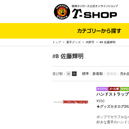
トップ
>
選手グッズ
>
内野手
>
#8 佐藤輝明
#8 佐藤輝明
並び順：
標準
｜
新着順
｜
価格順｜
売れ
ハンドストラップ
¥550
★グッズカタログ20
ポップでカラフルな
好きな選手のハンド