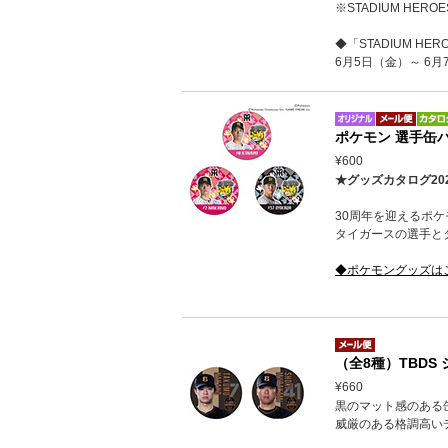
※STADIUM HE
◆「STADIUM HE
6月5日（金）～ 6
ポケモン 選手缶
¥600
★グッズカタログ20
30周年を迎えるポ
タイガースの選手と
◆ポケモングッズは
（全8種）TBD
¥660
黒のマット感のある
威厳のある格調高い