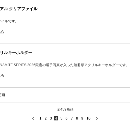
ュアル クリアファイル
ファイルです。
ちら
クリルキーホルダー
K DYNAMITE SERIES 2026限定の選手写真が入った短冊形アクリルキーホルダーです。
ちら
筋順
全459商品
1
2
3
4
5
6
7
8
9
10