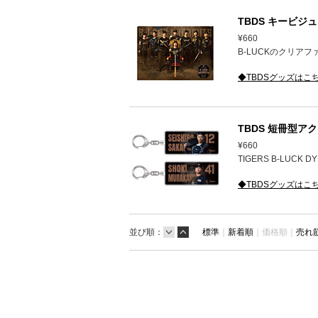
TBDS キービジ
¥660
B-LUCKのクリア
◆TBDSグッズはこ
TBDS 短冊型ア
¥660
TIGERS B-LUC
◆TBDSグッズはこ
並び順：
標準
｜
新着順
｜
価格順｜
売れ