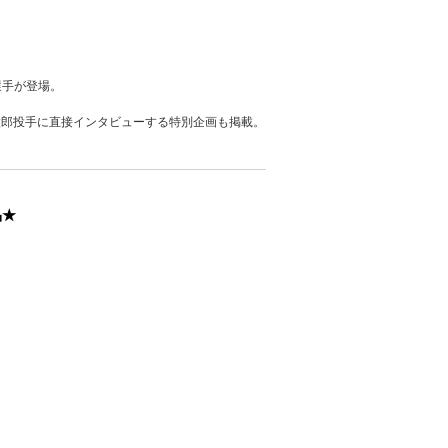
選手が登場。
太郎投手に直接インタビューする特別企画も掲載。
品★