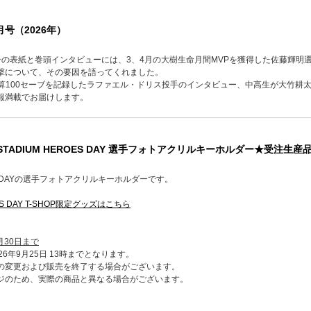
号（2026年）
号の表紙と巻頭インタビューには、3、4月の大樹生命月間MVPを獲得した佐藤輝明
撃について、その要因を語ってくれました。
通算100セーブを記録したラファエル・ドリス投手のインタビュー、中高生が大竹耕
報満載でお届けします。
】STADIUM HEROES DAY 選手フォトアクリルキーホルダー★受注生産
OES DAYの選手フォトアクリルキーホルダーです。
ES DAY T-SHOP限定グッズはこちら
月30日まで
6年9月25日 13時までとなります。
の変更および販売を終了する場合がございます。
ジのため、実際の商品と異なる場合がございます。