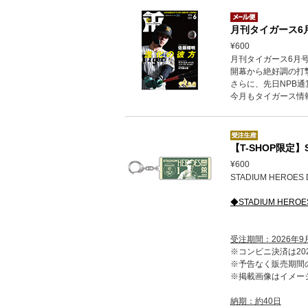
月刊タイガース6月
¥600
月刊タイガース6月
開幕から絶好調の打
さらに、先日NPB
今月もタイガース情
【T-SHOP限定
¥600
STADIUM HER
◆STADIUM HERO
受注期間：2026年9
※コンビニ決済は202
※予告なく販売期間
※掲載画像はイメー
納期：約40日