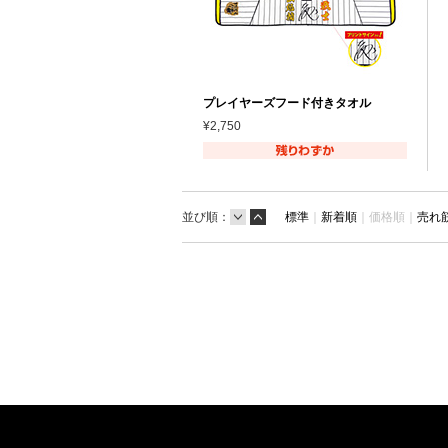
プレイヤーズフード付きタオル
¥2,750
並び順：
標準
｜
新着順
｜
価格順｜
売れ