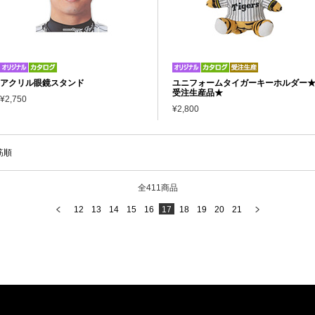
アクリル眼鏡スタンド
ユニフォームタイガーキーホルダー
受注生産品★
¥2,750
¥2,800
筋順
全411商品
12
13
14
15
16
17
18
19
20
21