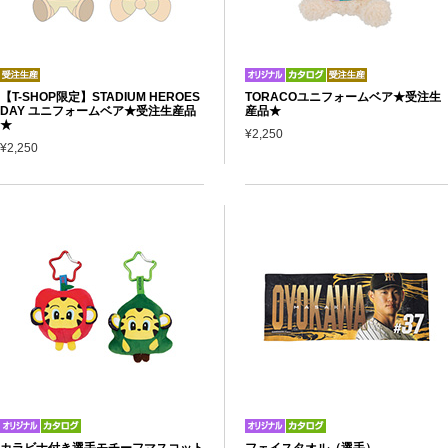
【T-SHOP限定】STADIUM HEROES
TORACOユニフォームベア★受注生
DAY ユニフォームベア★受注生産品
産品★
★
¥2,250
¥2,250
カラビナ付き選手モチーフマスコット
フェイスタオル（選手）