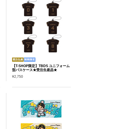
【T-SHOP限定】TBDS ユニフォーム
型パスケース★受注生産品★
¥2,750