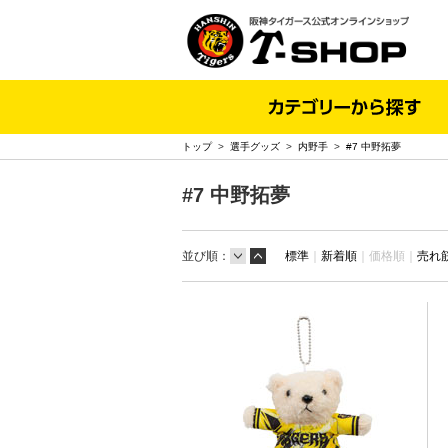
トップ
>
選手グッズ
>
内野手
>
#7 中野拓夢
#7 中野拓夢
並び順：
標準
｜
新着順
｜
価格順｜
売れ