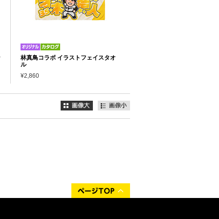
★
林真鳥コラボ イラストフェイスタオ
ル
¥2,860