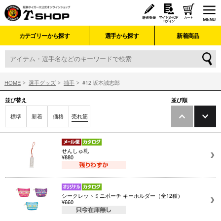
カテゴリーから探す
選手から探す
新着商品
HOME
選手グッズ
捕手
#12 坂本誠志郎
並び替え
並び順
標準
新着
価格
売れ筋
せんしゅ札
¥880
シークレットミニポーチ キーホルダー（全12種）
¥660