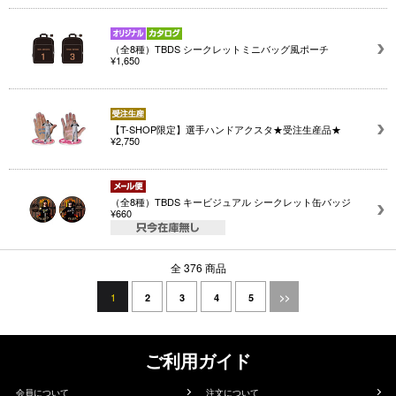
（全8種）TBDS シークレットミニバッグ風ポーチ
¥1,650
【T-SHOP限定】選手ハンドアクスタ★受注生産品★
¥2,750
（全8種）TBDS キービジュアル シークレット缶バッジ
¥660
全 376 商品
1
2
3
4
5
>>
ご利用ガイド
会員について
注文について