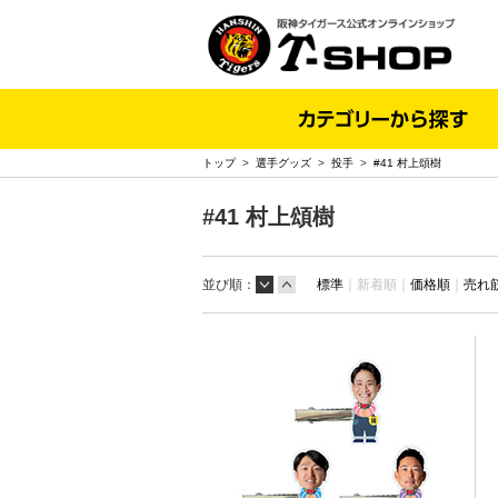
トップ
>
選手グッズ
>
投手
>
#41 村上頌樹
#41 村上頌樹
並び順：
標準
｜
新着順｜
価格順
｜
売れ