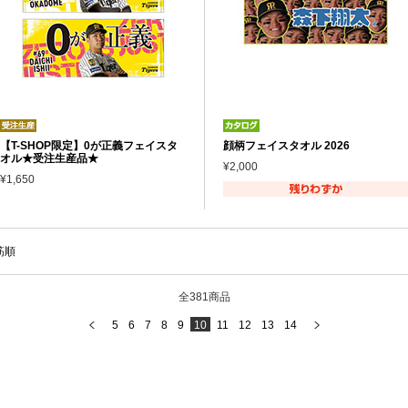
【T-SHOP限定】0が正義フェイスタ
顔柄フェイスタオル 2026
オル★受注生産品★
¥2,000
¥1,650
筋順
全381商品
5
6
7
8
9
10
11
12
13
14