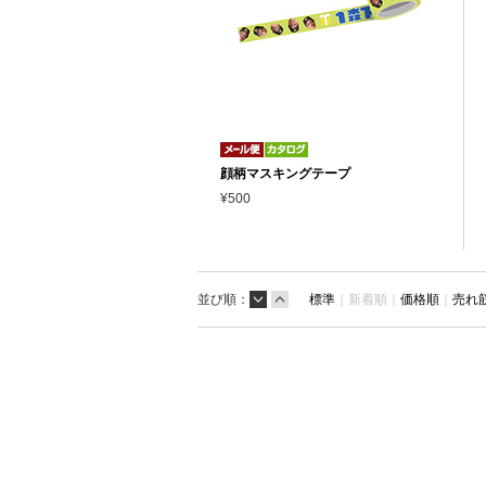
顔柄マスキングテープ
¥500
並び順：
標準
｜
新着順｜
価格順
｜
売れ