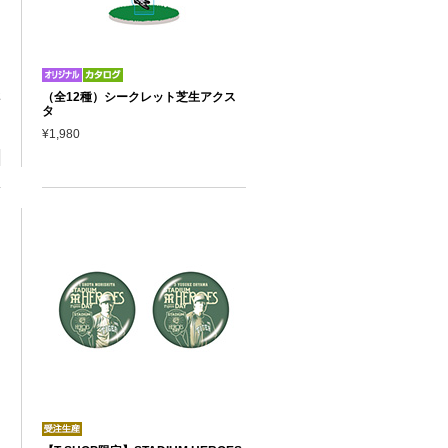
2
（全12種）シークレット芝生アクス
タ
¥1,980