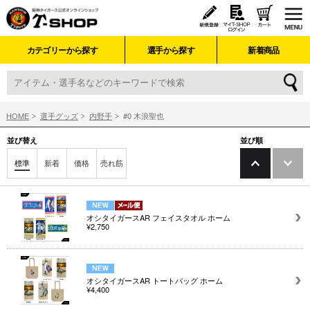
カテゴリーから探す
選手から探す
新着商品
HOME
選手グッズ
内野手
#0 木浪聖也
並び替え
並び順
標準
新着
価格
売れ筋
オシタイガースAR フェイスタオル ホーム
¥2,750
オシタイガースAR トートバッグ ホーム
¥4,400