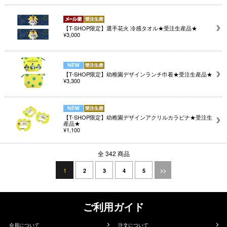
【T-SHOP限定】選手花火 冷感タオル★受注生産品★
¥3,000
【T-SHOP限定】幼稚園デザインランチ巾着★受注生産品★
¥3,300
【T-SHOP限定】幼稚園デザインアクリルカラビナ★受注生
産品★
¥1,100
全 342 商品
1
2
3
4
5
>>
ご利用ガイド
会員について
注文について