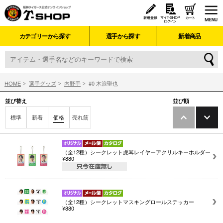
カテゴリーから探す
選手から探す
新着商品
HOME
選手グッズ
内野手
#0 木浪聖也
並び替え
並び順
標準
新着
価格
売れ筋
（全12種）シークレット虎耳レイヤーアクリルキーホルダー
¥880
（全12種）シークレットマスキングロールステッカー
¥880