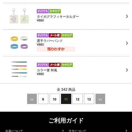
タイポグラフィキーホルダー
¥880
選手ラバーバンド
¥880
カラー箸 和風
¥880
全 342 商品
11
<<
9
10
12
13
>>
ご利用ガイド
会員について
注文について