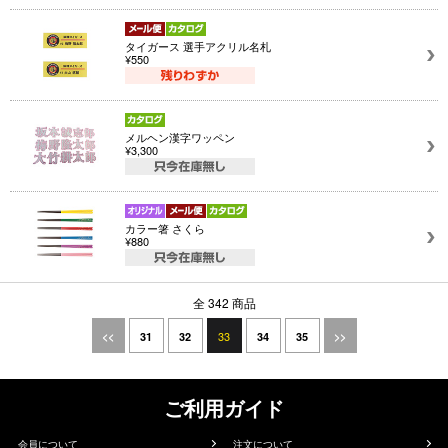
タイガース 選手アクリル名札
¥550
メルヘン漢字ワッペン
¥3,300
カラー箸 さくら
¥880
全 342 商品
33
<<
31
32
34
35
>>
ご利用ガイド
会員について
注文について