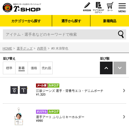
カテゴリーから探す
選手から探す
新着商品
HOME
選手グッズ
内野手
#0 木浪聖也
並び替え
並び順
標準
新着
価格
売れ筋
江坂ジーンズ 選手・背番号エコ・デニムポーチ
¥1,320
選手アート ふりふりキーホルダー
¥990