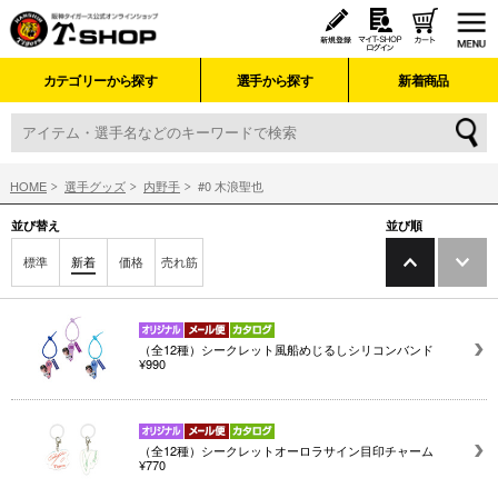
カテゴリーから探す
選手から探す
新着商品
HOME
選手グッズ
内野手
#0 木浪聖也
並び替え
並び順
標準
新着
価格
売れ筋
（全12種）シークレット風船めじるしシリコンバンド
¥990
（全12種）シークレットオーロラサイン目印チャーム
¥770