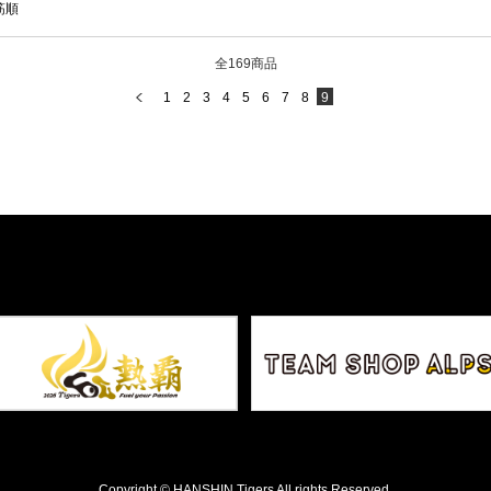
筋順
全169商品
1
2
3
4
5
6
7
8
9
Copyright © HANSHIN Tigers All rights Reserved.