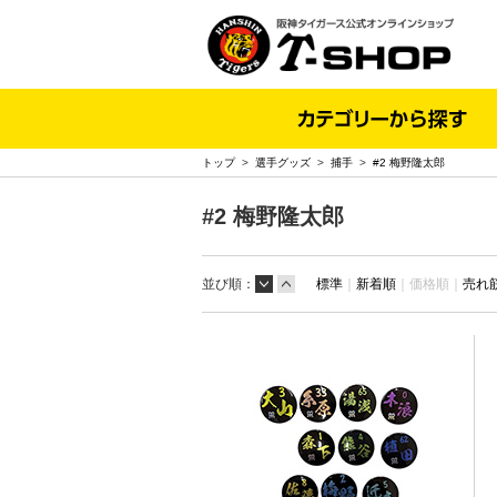
トップ
>
選手グッズ
>
捕手
>
#2 梅野隆太郎
#2 梅野隆太郎
並び順：
標準
｜
新着順
｜
価格順｜
売れ