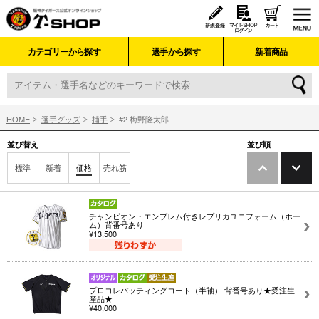
カテゴリーから探す
選手から探す
新着商品
HOME
選手グッズ
捕手
#2 梅野隆太郎
並び替え
並び順
標準
新着
価格
売れ筋
チャンピオン・エンブレム付きレプリカユニフォーム（ホー
ム）背番号あり
¥13,500
プロコレバッティングコート（半袖） 背番号あり★受注生
産品★
¥40,000