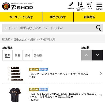
カテゴリーから探す
選手から探す
新着商品
HOME
選手グッズ
捕手
#2 梅野隆太郎
並び替え
並び順
標準
新着
価格
売れ筋
TBDS ネームアクリルキーホルダー★受注生産品★
¥880
TIGERS B-LUCK DYNAMITE SERIES2026 レプリカユニフ
ォーム（背番号あり）★受注生産品★
¥12,500