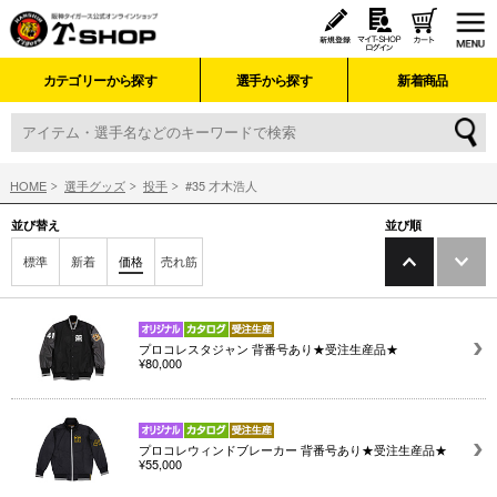
カテゴリーから探す
選手から探す
新着商品
HOME
選手グッズ
投手
#35 才木浩人
並び替え
並び順
標準
新着
価格
売れ筋
プロコレスタジャン 背番号あり★受注生産品★
¥80,000
プロコレウィンドブレーカー 背番号あり★受注生産品★
¥55,000