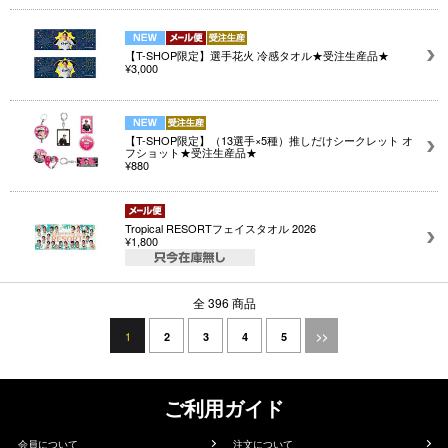
【T-SHOP限定】選手花火 冷感タオル★受注生産品★
¥3,000
【T-SHOP限定】（13選手×5種）推しだけシークレット オ
フショット★受注生産品★
¥880
Tropical RESORTフェイスタオル 2026
¥1,800
全 396 商品
1
2
3
4
5
>>
ご利用ガイド
会員について
注文について