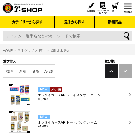
カテゴリーから探す
選手から探す
新着商品
HOME
選手グッズ
投手
#35 才木浩人
並び替え
並び順
標準
新着
価格
売れ筋
オシタイガースAR フェイスタオル ホーム
¥2,750
オシタイガースAR トートバッグ ホーム
¥4,400