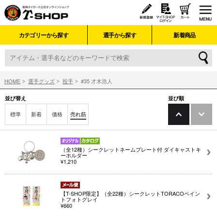
カテゴリーから探す
選手から探す
新着商品
HOME
選手グッズ
投手
#35 才木浩人
並び替え
並び順
標準
新着
価格
売れ筋
（全12種）シークレットネームプレート付 ダイキャストキ
ーホルダー
¥1,210
【T-SHOP限定】（全22種）シークレットTORACOペイン
トフォトグレイ
¥660