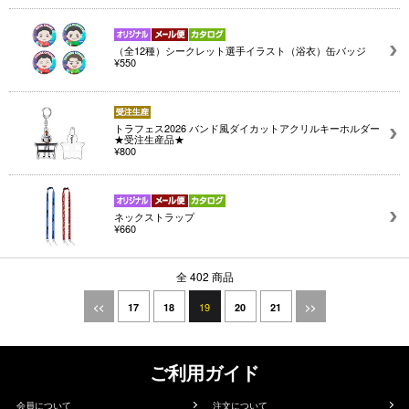
（全12種）シークレット選手イラスト（浴衣）缶バッジ
¥550
トラフェス2026 バンド風ダイカットアクリルキーホルダー
★受注生産品★
¥800
ネックストラップ
¥660
全 402 商品
19
<<
17
18
20
21
>>
ご利用ガイド
会員について
注文について