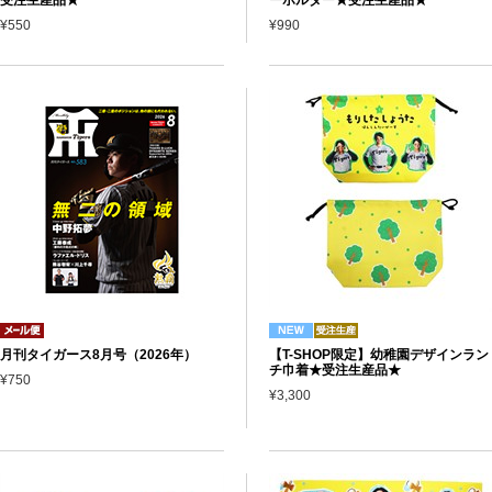
¥550
¥990
月刊タイガース8月号（2026年）
【T-SHOP限定】幼稚園デザインラン
チ巾着★受注生産品★
¥750
¥3,300