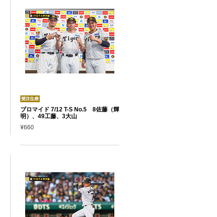
ブロマイド 7/12 T-S No.5 8佐藤（輝
明）、49工藤、3大山
¥660