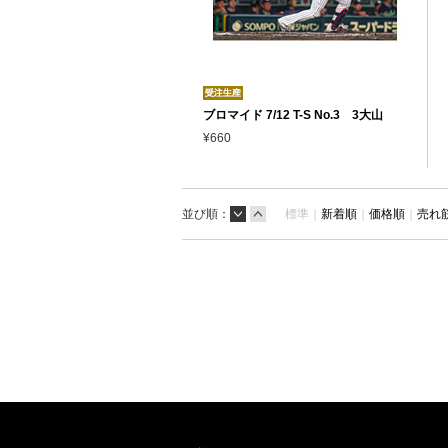
ブロマイド 7/12 T-S No.3 3大山
¥660
並び順：
標準｜
新着順
｜
価格順
｜
売れ