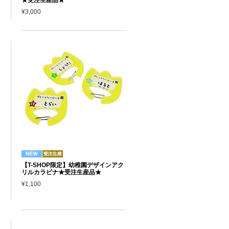
¥3,000
【T-SHOP限定】幼稚園デザインアク
リルカラビナ★受注生産品★
¥1,100