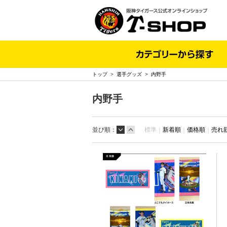
トップ
>
選手グッズ
>
内野手
内野手
並び順：
標準｜
新着順
｜
価格順
｜
売れ