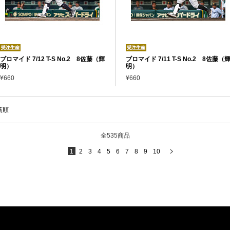
ブロマイド 7/12 T-S No.2 8佐藤（輝
ブロマイド 7/11 T-S No.2 8佐藤（
明）
明）
¥660
¥660
筋順
全535商品
1
2
3
4
5
6
7
8
9
10