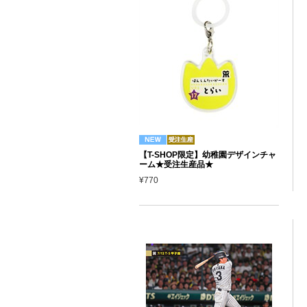
【T-SHOP限定】幼稚園デザインチャ
ーム★受注生産品★
¥770