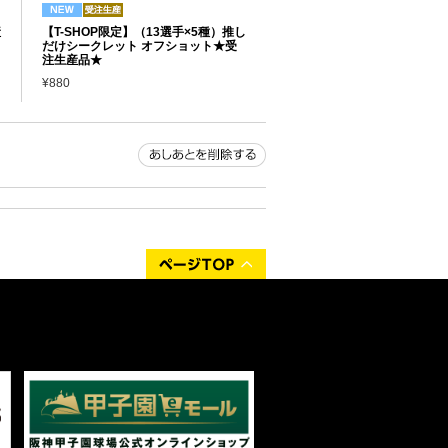
産
【T-SHOP限定】（13選手×5種）推し
だけシークレット オフショット★受
注生産品★
¥880