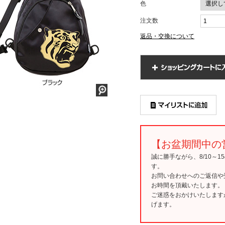
色
注文数
返品・交換について
【お盆期間中の
誠に勝手ながら、8/10～
す。
お問い合わせへのご返信や
お時間を頂戴いたします。
ご迷惑をおかけいたします
げます。