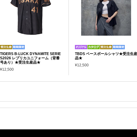
TIGERS B-LUCK DYNAMITE SERIE
TBDS ベースボールシャツ★受注生
S2026 レプリカユニフォーム（背番
品★
号あり）★受注生産品★
¥12,500
¥12,500