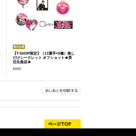
産
【T-SHOP限定】（13選手×5種）推し
だけシークレット オフショット★受
注生産品★
¥880