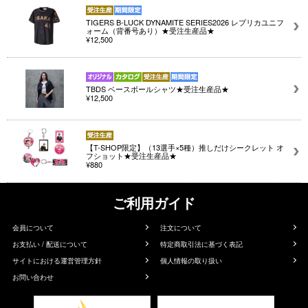
TIGERS B-LUCK DYNAMITE SERIES2026 レプリカユニフ
ォーム（背番号あり）★受注生産品★
¥12,500
TBDS ベースボールシャツ★受注生産品★
¥12,500
【T-SHOP限定】（13選手×5種）推しだけシークレット オ
フショット★受注生産品★
¥880
ご利用ガイド
会員について
注文について
お支払い / 配送について
特定商取引法に基づく表記
サイトにおける運営管理方針
個人情報の取り扱い
お問い合わせ